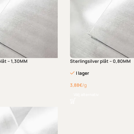
plåt – 1,30MM
Sterlingsilver plåt – 0,80MM
I lager
3,88
€
/g
Välj alternativ