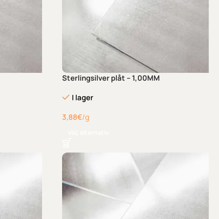
Sterlingsilver plåt – 1,00MM
I lager
3,88
€
/g
Välj alternativ