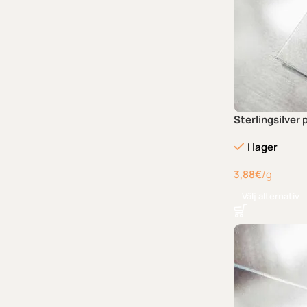
Sterlingsilver
I lager
3,88
€
/g
Välj alternativ