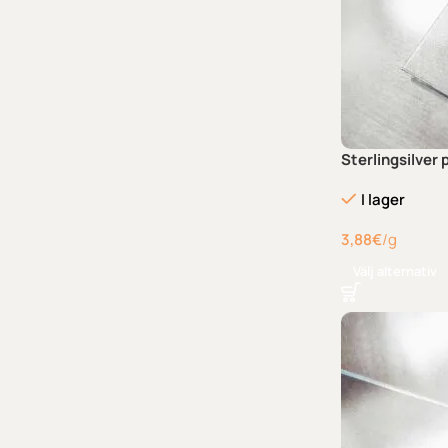
Sterlingsilver 
I lager
3,88
€
/g
Välj alternativ