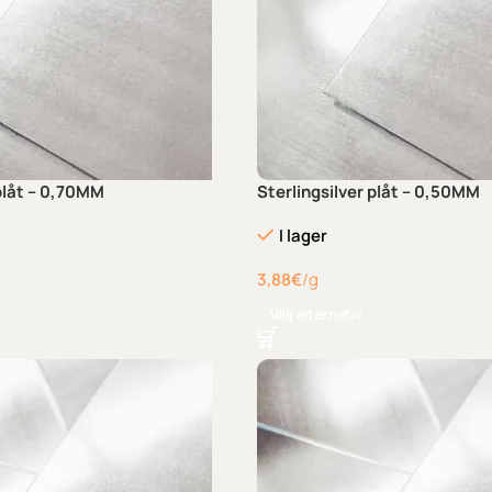
 plåt – 0,70MM
Sterlingsilver plåt – 0,50MM
I lager
3,88
€
/g
Välj alternativ