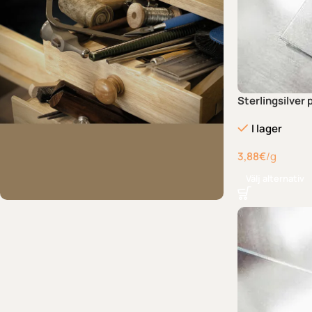
Sterlingsilver 
I lager
3,88
€
/g
Välj alternativ
Behöver du hjälp med
att hitta en produkt?
Kontakta oss