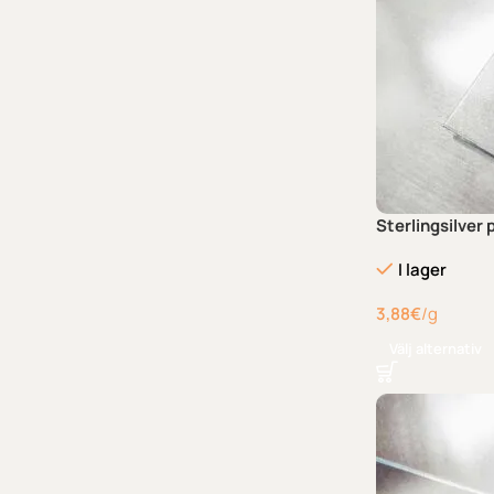
Sterlingsilver 
I lager
3,88
€
/g
Välj alternativ