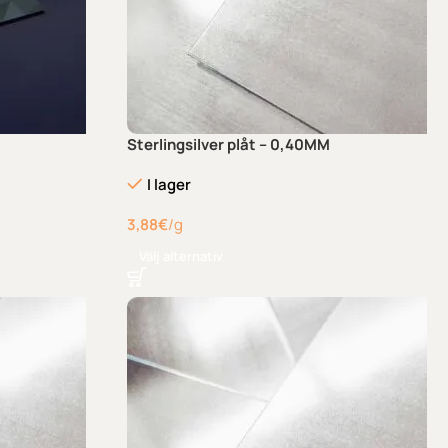
Sterlingsilver plåt – 0,40MM
I lager
3,88
€
/g
Välj alternativ