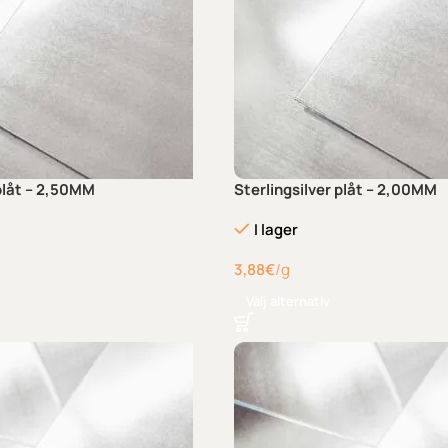
 plåt – 2,50MM
Sterlingsilver plåt – 2,00MM
I lager
3,88
€
/g
Välj alternativ