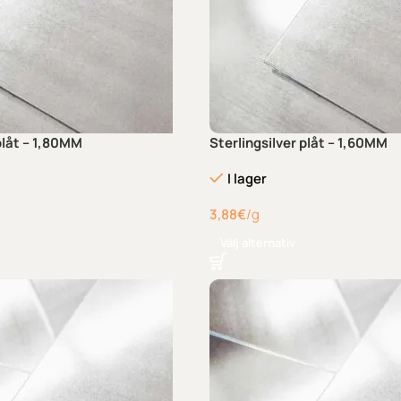
plåt – 1,80MM
Sterlingsilver plåt – 1,60MM
I lager
3,88
€
/g
Välj alternativ