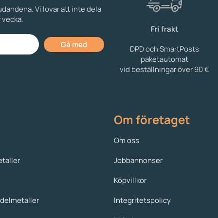
andena. Vi lovar att inte dela
 vecka.
Fri frakt
DPD och SmartPosts
paketautomat
vid beställningar över 90 €
Om företaget
Om oss
taller
Jobbannonser
Köpvillkor
ädelmetaller
Integritetspolicy