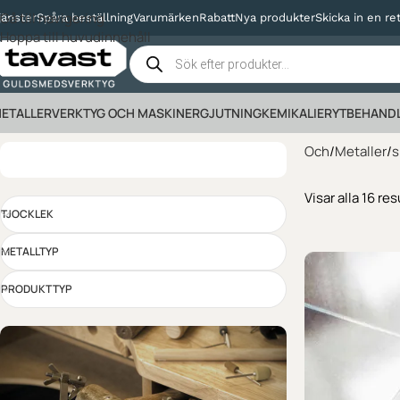
Gå till navigering
jänster
Spåra beställning
Varumärken
Rabatt
Nya produkter
Skicka in en re
Hoppa till huvudinnehåll
ETALLER
VERKTYG OCH MASKINER
GJUTNING
KEMIKALIER
YTBEHAND
Och
Metaller
s
Visar alla 16 res
TJOCKLEK
METALLTYP
PRODUKTTYP