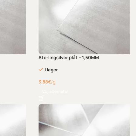
Sterlingsilver plåt – 1,50MM
I lager
3,88
€
/g
Välj alternativ