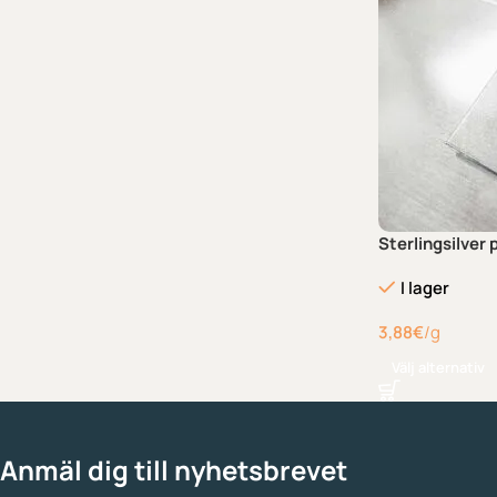
Sterlingsilver
I lager
3,88
€
/g
Välj alternativ
Anmäl dig till nyhetsbrevet