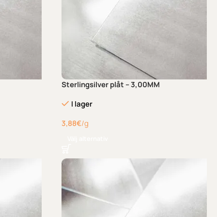
Sterlingsilver plåt – 3,00MM
I lager
3,88
€
/g
Välj alternativ