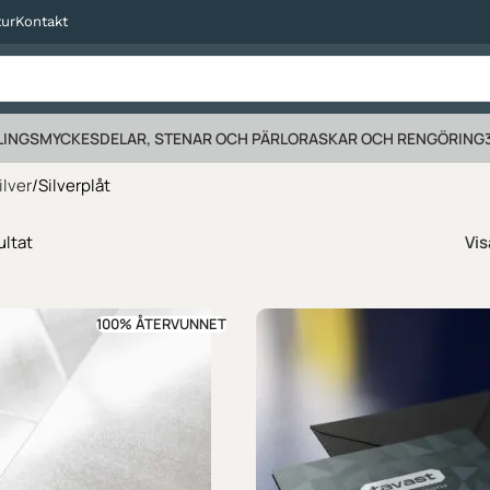
tur
Kontakt
LING
SMYCKESDELAR, STENAR OCH PÄRLOR
ASKAR OCH RENGÖRING
ilver
Silverplåt
ultat
Vi
100% ÅTERVUNNET