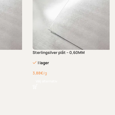
Sterlingsilver plåt – 0,60MM
I lager
3,88
€
/g
Välj alternativ