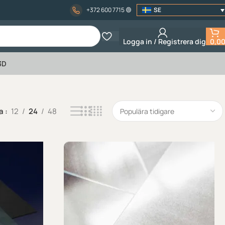
‏‏‎ ‎‏‏‎ ‎‏‏‎‎‏‏‎ ‎
+372 600 7715
🟢
SE
Logga in / Registrera dig
0,0
3D
sa
12
24
48