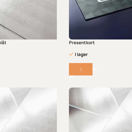
plåt
Presentkort
I lager
Välj alternativ