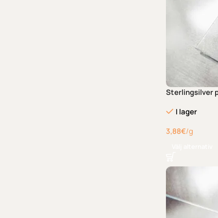
Sterlingsilver
I lager
3,88
€
/g
Välj alternativ